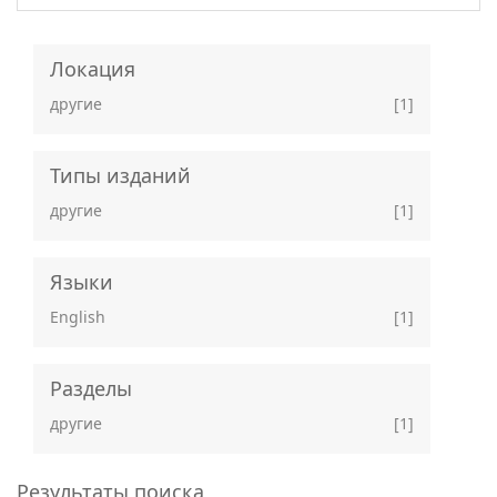
Локация
другие
[1]
Типы изданий
другие
[1]
Языки
English
[1]
Разделы
другие
[1]
Результаты поиска