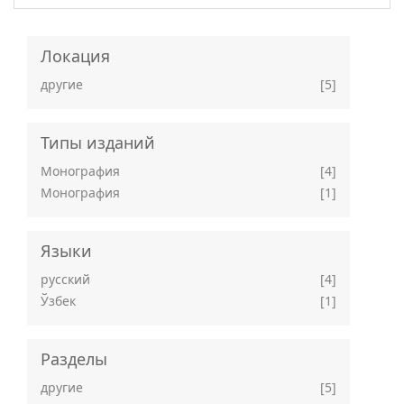
Локация
другие
[5]
Типы изданий
Монография
[4]
Монография
[1]
Языки
русский
[4]
Ўзбек
[1]
Разделы
другие
[5]