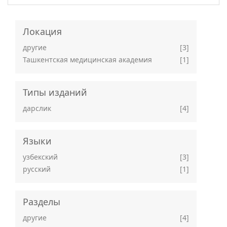
Локация
другие
[3]
Ташкентская медицинская академия
[1]
Типы изданий
дарслик
[4]
Языки
узбекский
[3]
русский
[1]
Разделы
другие
[4]