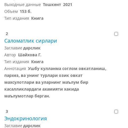
Выходные данные
Тошкент
2021
Объем
153 б.
Тип издания
Книга
2
Саломатлик сирлари
Заглавие
дарслик
Автор
Шайхова Г.
Тип издания
Книга
Аннотация
Ушбу кулланма соглом овкатланиш,
пархез, ва унинг турлари озик овкат
махсулотлари ва уларнинг маълум бир
касалликлардаги ахамияти хакида
маълумотлар берган.
3
Эндокринология
Заглавие
дарслик