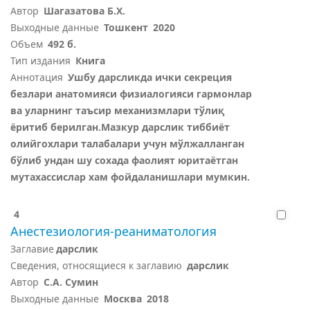
Автор
Шагазатова Б.Х.
Выходные данные
Тошкент
2020
Объем
492 б.
Тип издания
Книга
Аннотация
Ушбу дарсликда ички секреция
безлари анатомияси физиалогияси гармонлар
ва уларнинг таъсир механизмлари тўлиқ
ёритиб берилган.Мазкур дарслик тиббиёт
олийгохлари талабалари учун мўлжалланган
бўлиб ундан шу сохада фаолият юритаётган
мутахассислар хам фойдаланишлари мумкин.
4
Анестезиология-реаниматология
Заглавие
дарслик
Сведения, относящиеся к заглавию
дарслик
Автор
С.А. Сумин
Выходные данные
Москва
2018