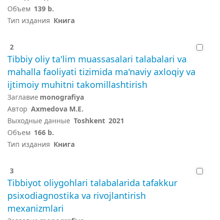
Объем
139 b.
Тип издания
Книга
2
Tibbiy oliy ta'lim muassasalari talabalari va
mahalla faoliyati tizimida ma'naviy axloqiy va
ijtimoiy muhitni takomillashtirish
Заглавие
monografiya
Автор
Axmedova M.E.
Выходные данные
Toshkent
2021
Объем
166 b.
Тип издания
Книга
3
Tibbiyot oliygohlari talabalarida tafakkur
psixodiagnostika va rivojlantirish
mexanizmlari