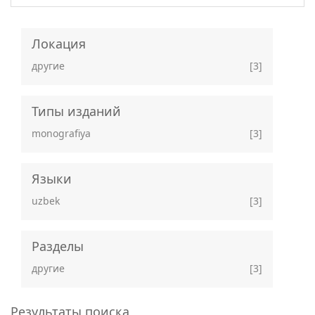
Локация
другие
[3]
Типы изданий
monografiya
[3]
Языки
uzbek
[3]
Разделы
другие
[3]
Результаты поиска