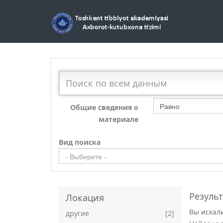
Равно
Общие сведения о
материале
Вид поиска
- Выберите -
Резуль
Локация
Вы искал
другие
[2]