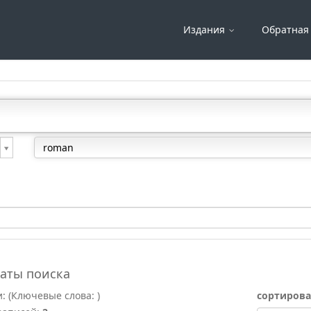
Издания
Обратная 
таты поиска
и:
(Ключевые слова:
)
сортирова