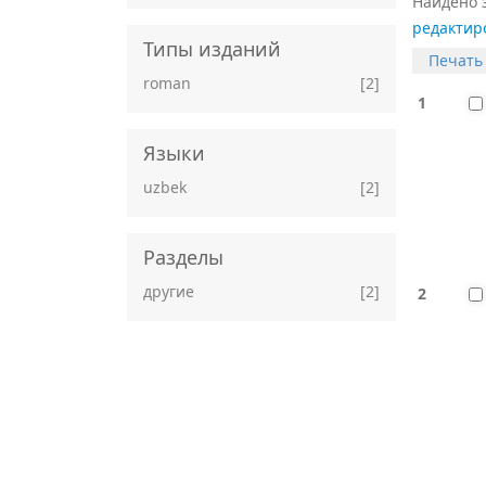
Найдено 
редактир
Типы изданий
Печать
roman
[2]
1
Языки
uzbek
[2]
Разделы
другие
[2]
2