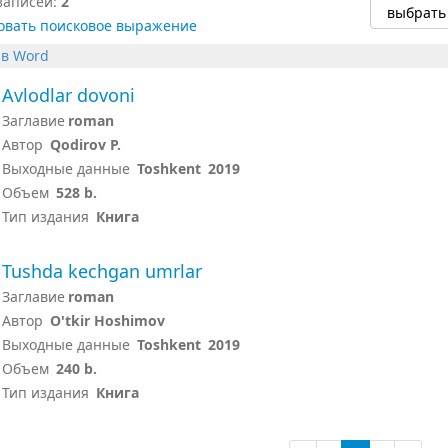
записей:
2
овать поисковое выражение
 в Word
Avlodlar dovoni
Заглавие
roman
Автор
Qodirov P.
Выходные данные
Toshkent
2019
Объем
528 b.
Тип издания
Книга
Tushda kechgan umrlar
Заглавие
roman
Автор
O'tkir Hoshimov
Выходные данные
Toshkent
2019
Объем
240 b.
Тип издания
Книга