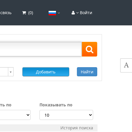
связь
(
0
)
Войти
Добавить
Найти
ть по
Показывать по
История поиска