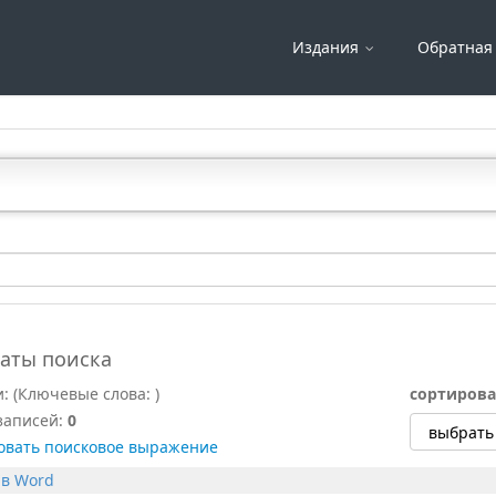
Издания
Обратная 
таты поиска
и:
(Ключевые слова:
)
сортирова
записей:
0
овать поисковое выражение
 в Word