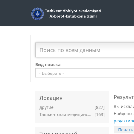
Вид поиска
- Выберите -
Резуль
Локация
Вы искал
другие
[827]
Найдено 
Ташкентская медицинская академия
[163]
редактир
Печать
Типы изданий