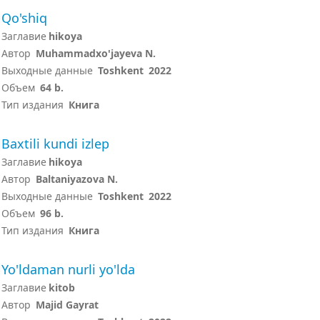
Qo'shiq
Заглавие
hikoya
Автор
Muhammadxo'jayeva N.
Выходные данные
Toshkent
2022
Объем
64 b.
Тип издания
Книга
Baxtili kundi izlep
Заглавие
hikoya
Автор
Baltaniyazova N.
Выходные данные
Toshkent
2022
Объем
96 b.
Тип издания
Книга
Yo'ldaman nurli yo'lda
Заглавие
kitob
Автор
Majid Gayrat