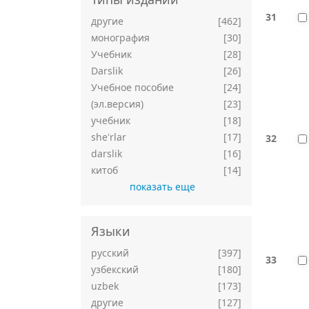
31
другие
[462]
монография
[30]
Учебник
[28]
Darslik
[26]
Учебное пособие
[24]
(эл.версия)
[23]
учебник
[18]
she'rlar
[17]
32
darslik
[16]
китоб
[14]
показать еще
Языки
русский
[397]
33
узбекский
[180]
uzbek
[173]
другие
[127]