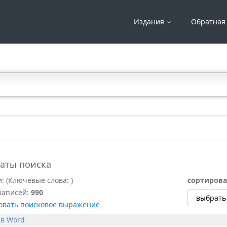
Издания
Обратная 
таты поиска
и:
(Ключевые слова:
)
сортирова
записей:
990
овать поисковое выражение
 в Word