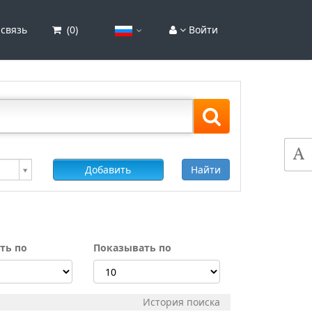
связь
(
0
)
Войти
Добавить
Найти
ть по
Показывать по
История поиска