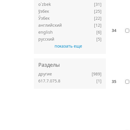
o`zbek
[31]
ўзбек
[25]
Ўзбек
[22]
английский
[12]
34
english
[6]
русский
[5]
показать еще
Разделы
другие
[989]
617.7.075.8
[1]
35