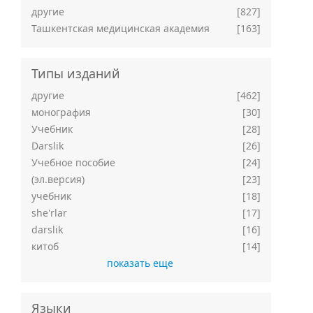
другие
[827]
Ташкентская медицинская академия
[163]
Типы изданий
другие
[462]
монография
[30]
Учебник
[28]
Darslik
[26]
Учебное пособие
[24]
(эл.версия)
[23]
учебник
[18]
she'rlar
[17]
darslik
[16]
китоб
[14]
показать еще
Языки