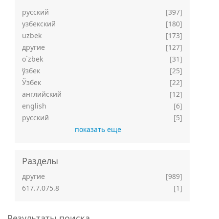
русский
[397]
узбекский
[180]
uzbek
[173]
другие
[127]
o`zbek
[31]
ўзбек
[25]
Ўзбек
[22]
английский
[12]
english
[6]
русский
[5]
показать еще
Разделы
другие
[989]
617.7.075.8
[1]
Результаты поиска