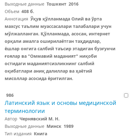
Выходные данные
Тошкент
2016
Объем
408 б.
Аннотация
Ўқув қўлланмада Олий ва ўрта
махсус таълим муассасалари талабалари учун
мўлжалланган. Қўлланмада, асосан, интернет
орқали амалга оширилаётган таҳдидлар,
ёшлар онгига салбий таъсир этадиган бузғунчи
ғоялар ва "Оммавий маданият" ниқоби
остидаги маданиятсизликнинг салбий
оқибатлари аниқ далиллар ва ҳаётий
мисоллар асосида ёритилган.
986
Латинский язык и основы медицинской
терминологии
Автор
Чернявский М. Н.
Выходные данные
Минск
1989
Тип издания
Книга