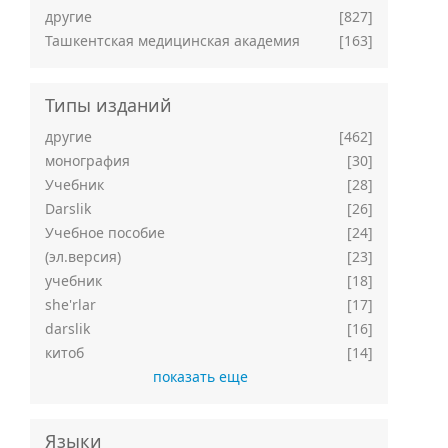
другие
[827]
Ташкентская медицинская академия
[163]
Типы изданий
другие
[462]
монография
[30]
Учебник
[28]
Darslik
[26]
Учебное пособие
[24]
(эл.версия)
[23]
учебник
[18]
she'rlar
[17]
darslik
[16]
китоб
[14]
показать еще
Языки