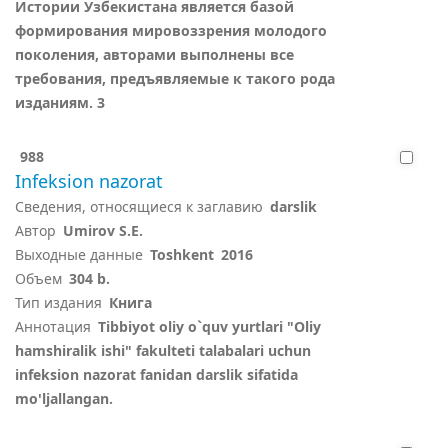
Истории Узбекистана является базой
формирования мировоззрения молодого
поколения, авторами выполнены все
требования, предъявляемые к такого рода
изданиям. 3
988
Infeksion nazorat
Сведения, относящиеся к заглавию
darslik
Автор
Umirov S.E.
Выходные данные
Toshkent
2016
Объем
304 b.
Тип издания
Книга
Аннотация
Tibbiyot oliy o`quv yurtlari "Oliy
hamshiralik ishi" fakulteti talabalari uchun
infeksion nazorat fanidan darslik sifatida
mo'ljallangan.