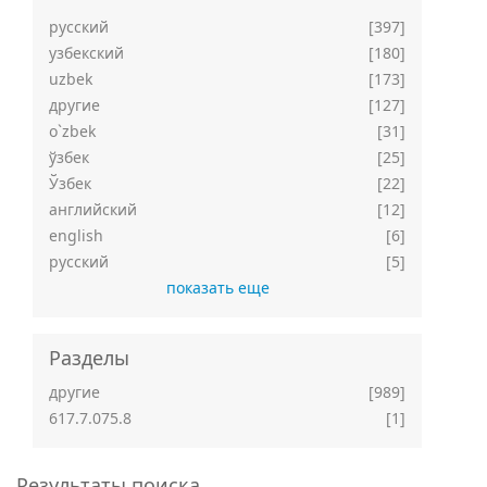
русский
[397]
узбекский
[180]
uzbek
[173]
другие
[127]
o`zbek
[31]
ўзбек
[25]
Ўзбек
[22]
английский
[12]
english
[6]
русский
[5]
показать еще
Разделы
другие
[989]
617.7.075.8
[1]
Результаты поиска