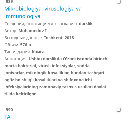
989
Mikrobiologiya, virusologiya va
immunologiya
Сведения, относящиеся к заглавию
darslik
Автор
Muhamedov I.
Выходные данные
Toshkent
2018
Объем
576 b.
Тип издания
Книга
Аннотация
Ushbu darslikda O'zbekistonda birinchi
marta bakterial, virusli infeksiyalar, sodda
jonivorlar, mikologik kasalliklar, bundan tashqari
og'iz bo'shlig'i kasalliklari va shifoxona ichi
infeksiyalarining zamonaviy tashxis usullari davlat
tilida keltirilgan.
990
TA