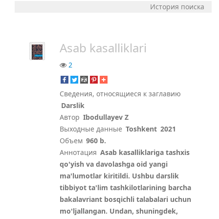
История поиска
Asab kasalliklari
2
Сведения, относящиеся к заглавию
Darslik
Автор
Ibodullayev Z
Выходные данные
Toshkent
2021
Объем
960 b.
Аннотация
Asab kasalliklariga tashxis
qo'yish va davolashga oid yangi
ma'lumotlar kiritildi. Ushbu darslik
tibbiyot ta'lim tashkilotlarining barcha
bakalavriant bosqichli talabalari uchun
mo'ljallangan. Undan, shuningdek,