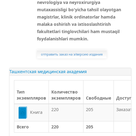
nevrologiya va neyroxirurgiya
mutaxassisligi bo'yicha tahsil olayotgan
magistrlar, klinik ordinatorlar hamda
malaka oshirish va ixtisoslashtirish
fakultetlari tinglovchilari ham mustaqil
foydalanishlari mumkin.
Ташкентская медицинская академия
Тип
Количество
экземпляров
экземпляров
Свободные
Доступн
220
205
Заказать
Книга
Всего
220
205