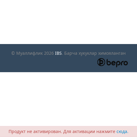
© Муаллифлик 2026
IBS
. Барча хукуклар химояланган
Продукт не активирован. Для активации нажмите
сюда.