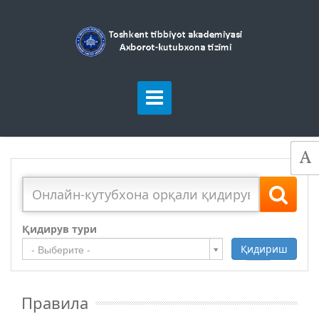
Қидирув тури
Қидириш
Қўшиш
- Выберите -
Правила