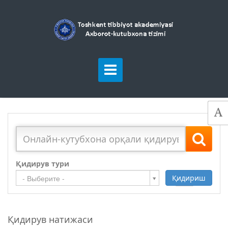
Қидирув тури
Қидириш
Қўшиш
- Выберите -
Қидирув натижаси