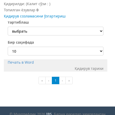
Қидирилди:
(Калит сўзи :
)
Топилган ёзувлар
0
Қидирув созламасини ўзгартириш
тартиблаш
Бир саҳифада
Печать в Word
Қидирув тарихи
«
‹
1
›
»
© Муаллифлик 2026
IBS
. Барча хукуклар химояланган