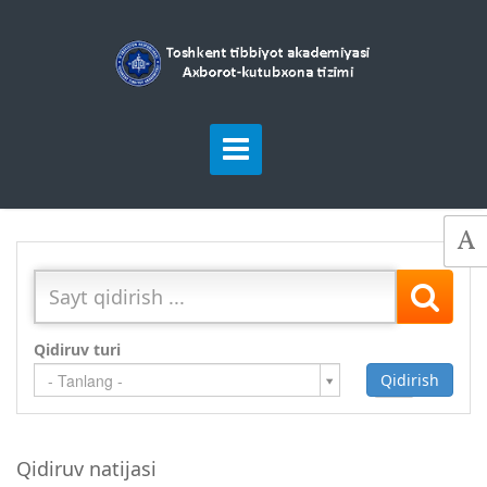
Qidiruv turi
Qidirish
Qo`shish
- Tanlang -
Qidiruv natijasi