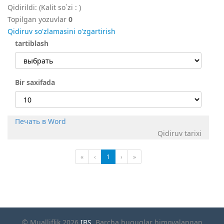
Qidirildi:
(Kalit so`zi :
)
Topilgan yozuvlar
0
Qidiruv so'zlamasini o'zgartirish
tartiblash
Bir saxifada
Печать в Word
Qidiruv tarixi
«
‹
1
›
»
© Mualliflik 2026
IBS
. Barcha huquqlar himoyalangan