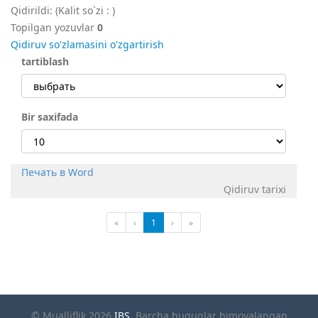
Qidirildi:
(Kalit so`zi :
)
Topilgan yozuvlar
0
Qidiruv so'zlamasini o'zgartirish
tartiblash
Bir saxifada
Печать в Word
Qidiruv tarixi
«
‹
1
›
»
© Mualliflik 2026
IBS
. Barcha huquqlar himoyalangan