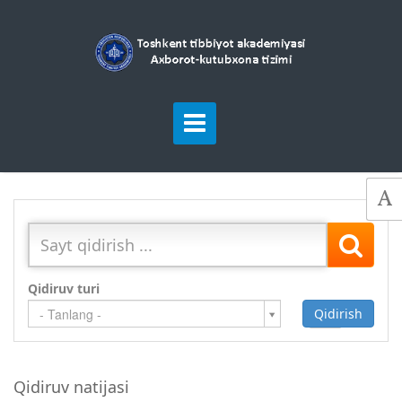
Qidiruv turi
Qidirish
Qo`shish
- Tanlang -
Qidiruv natijasi