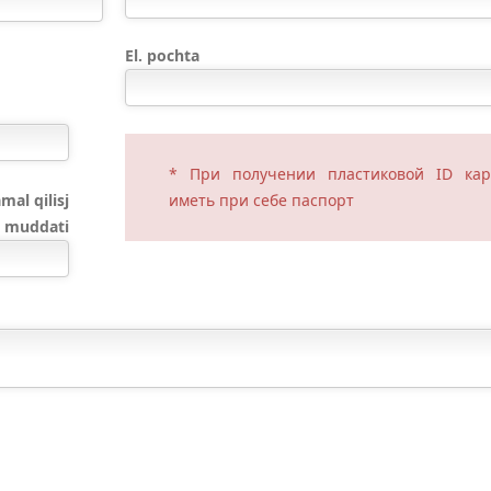
El. pochta
* При получении пластиковой ID кар
mal qilisj
иметь при себе паспорт
muddati