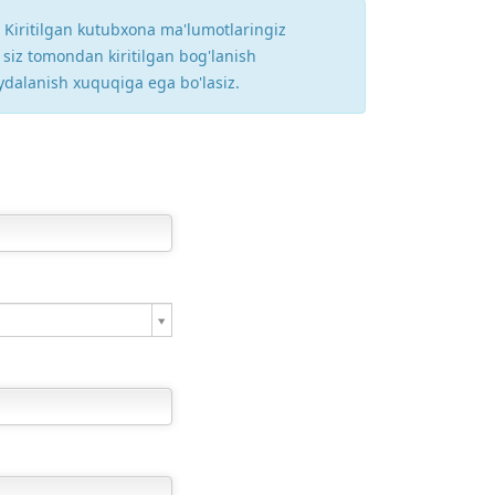
ng. Kiritilgan kutubxona ma'lumotlaringiz
 siz tomondan kiritilgan bog'lanish
oydalanish xuquqiga ega bo'lasiz.