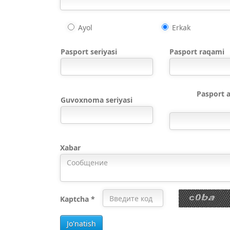
Ayol
Erkak
Pasport seriyasi
Pasport raqami
Pasport a
Guvoxnoma seriyasi
Хabar
Kaptcha *
Jo'natish