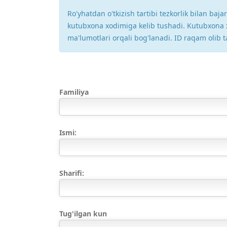
Ro'yhatdan o'tkizish tartibi tezkorlik bilan baj
kutubxona xodimiga kelib tushadi. Kutubxona xo
ma'lumotlari orqali bog'lanadi. ID raqam olib 
Familiya
Ismi:
Sharifi:
Tug'ilgan kun