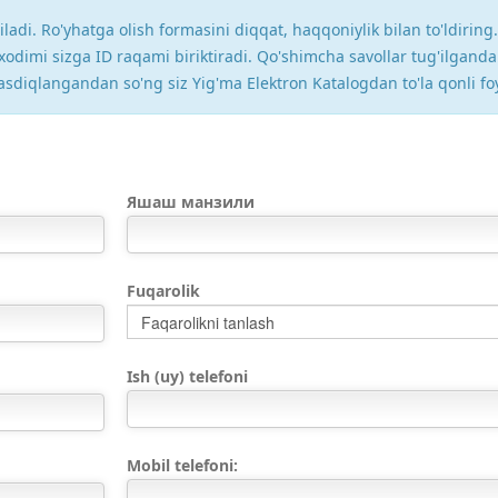
ariladi. Ro'yhatga olish formasini diqqat, haqqoniylik bilan to'ldiri
dimi sizga ID raqami biriktiradi. Qo'shimcha savollar tug'ilganda
tasdiqlangandan so'ng siz Yig'ma Elektron Katalogdan to'la qonli f
Яшаш манзили
Fuqarolik
Faqarolikni tanlash
Ish (uy) telefoni
Mobil telefoni: