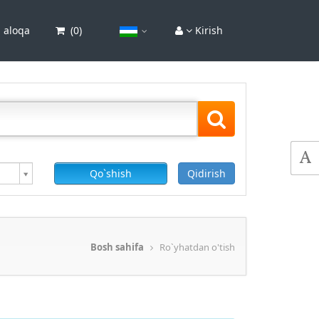
 aloqa
(
0
)
Kirish
Qo`shish
Qidirish
Bosh sahifa
Ro`yhatdan o'tish