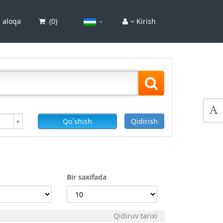
 aloqa
(
0
)
Kirish
Qo`shish
Qidirish
Bir saxifada
Qidiruv tarixi