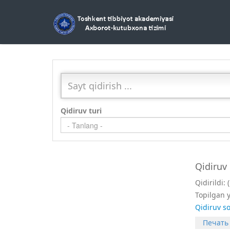
Qidiruv turi
- Tanlang -
Qidiruv 
Qidirildi:
Topilgan 
Qidiruv so
Печать