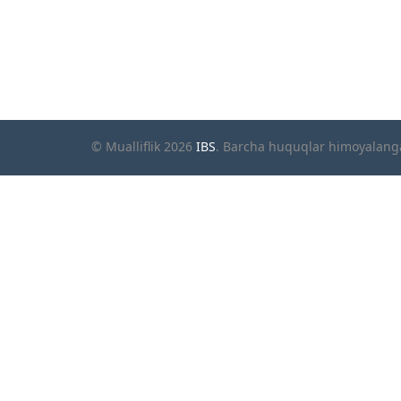
© Mualliflik 2026
IBS
. Barcha huquqlar himoyalan