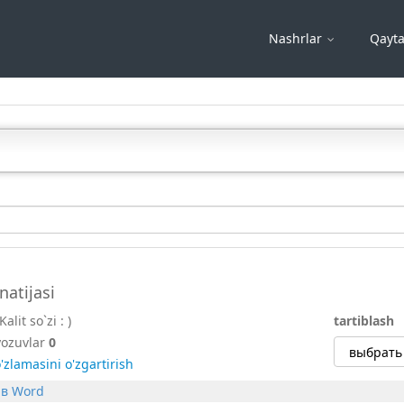
Nashrlar
Qayta
natijasi
(Kalit so`zi :
)
tartiblash
yozuvlar
0
'zlamasini o'zgartirish
 в Word