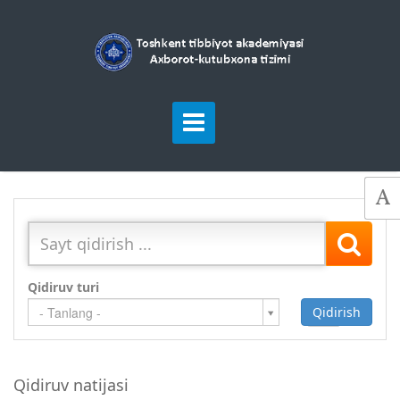
Qidiruv turi
Qidirish
Qo`shish
- Tanlang -
Qidiruv natijasi