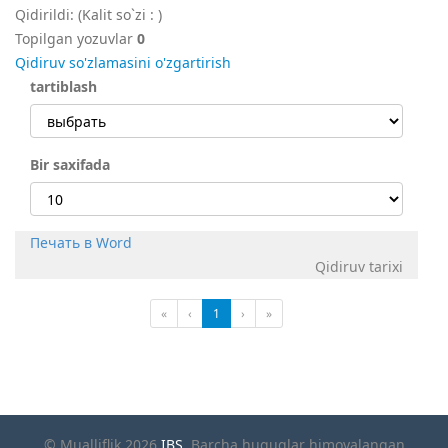
Qidirildi:
(Kalit so`zi :
)
Topilgan yozuvlar
0
Qidiruv so'zlamasini o'zgartirish
tartiblash
Bir saxifada
Печать в Word
Qidiruv tarixi
«
‹
1
›
»
© Mualliflik 2026
IBS
. Barcha huquqlar himoyalangan