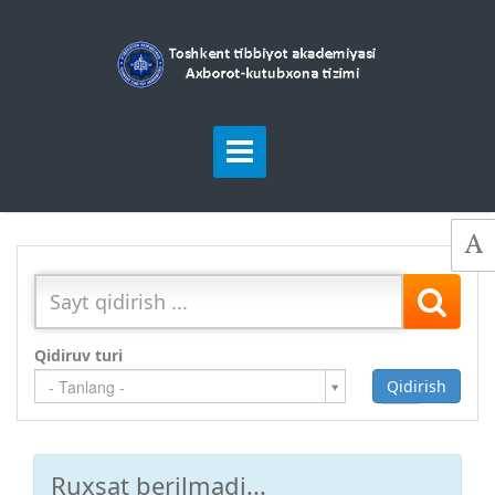
Qidiruv turi
Qidirish
Qo`shish
- Tanlang -
Ruxsat berilmadi...